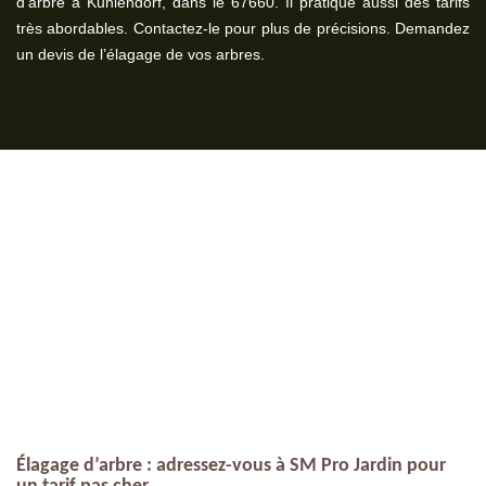
d’arbre à Kuhlendorf, dans le 67660. Il pratique aussi des tarifs
très abordables. Contactez-le pour plus de précisions. Demandez
un devis de l’élagage de vos arbres.
Élagage d’arbre : adressez-vous à SM Pro Jardin pour