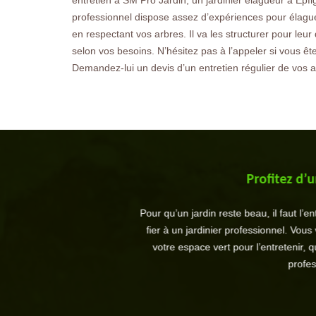
entretien à SM Pro Jardin, un jardinier élagueur à Epf
professionnel dispose assez d’expériences pour élaguer
en respectant vos arbres. Il va les structurer pour leu
selon vos besoins. N’hésitez pas à l’appeler si vous êt
Demandez-lui un devis d’un entretien régulier de vos a
Profitez d’u
Pour qu’un jardin reste beau, il faut l’
fier à un jardinier professionnel. Vous 
votre espace vert pour l’entretenir, q
profes