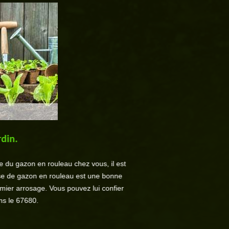
din.
Taille de haie
e du gazon en rouleau chez vous, il est
Pour tous travaux de jardin
pose de gazon en rouleau est une bonne
mesure de réaliser les travau
remier arrosage. Vous pouvez lui confier
élagueurs très qualifiés so
ns le 67680.
tonte 