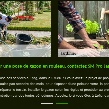
r une pose de gazon en rouleau, contactez SM Pro Jar
pose ses services à Epfig, dans le 67680. Si vous avez un projet de pos
 voulez pas attendre des mois, pour disposer d’une pelouse verte, la 
réparer le terrain, installer le gazon selon les règles et procéder au p
ntretien par des tontes périodiques. Appelez-le si vous êtes à Epfig, da