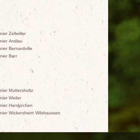
nier Zellwiller
inier Andlau
nier Bernardville
nier Barr
nier Muttersholtz
nier Weiler
inier Harskirchen
inier Wickersheim Wilshaussen