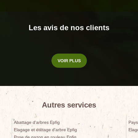
Les avis de nos clients
VOIR PLUS
Autres services
Abattage d'arbres Epfig
Pays
Elagage et étêtage d'arbre Epfig
Elag
Pose de gazon en rouleau Epfig