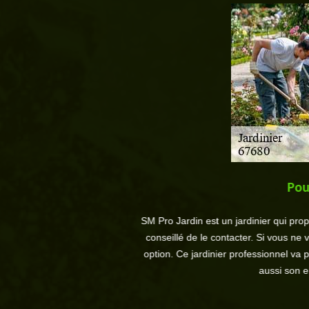
 dans le 67680.
Pou
e équipe polyvalente qui est
SM Pro Jardin est un jardinier qui pro
ouvez lui faire confiance. Des
conseillé de le contacter. Si vous ne
r d’autres travaux comme une
option. Ce jardinier professionnel va p
 67680.
aussi son e