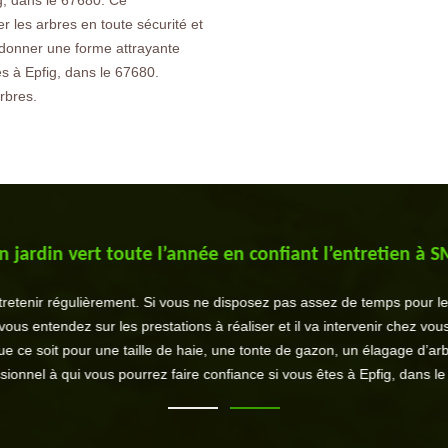
ig, dans le 67680. Ce
 les arbres en toute sécurité et
r donner une forme attrayante
es à Epfig, dans le 67680.
rbres.
n jardin vert toute l’année en confiant l’entretien à S
entretenir régulièrement. Si vous ne disposez pas assez de temps pour l
vous entendez sur les prestations à réaliser et il va intervenir chez vou
ue ce soit pour une taille de haie, une tonte de gazon, un élagage d’arb
sionnel à qui vous pourrez faire confiance si vous êtes à Epfig, dans le