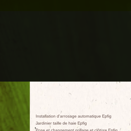
Installation d'arrosage automatique Epfig
Jardinier taille de haie Epfig
Pose et changement grillage et clôture Epfig