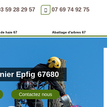
03 59 28 29 57
07 69 74 92 75
e de haie 67
Abattage d'arbres 67
inier Epfig 67680
Contactez nous