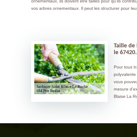
ornementaux, ils doivent être taillés pour qu’ils contr
vos arbres ornementaux. Il peut les structurer pour le
Taille de
le 67420.
Pour tous t
polyvalente 
vous pouvez 
mesure d’ex
Blaise La R