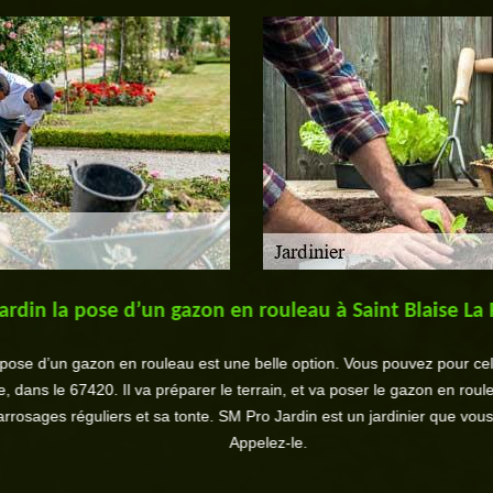
din la pose d’un gazon en rouleau à Saint Blaise La R
se d’un gazon en rouleau est une belle option. Vous pouvez pour cela fa
ns le 67420. Il va préparer le terrain, et va poser le gazon en rouleau 
rosages réguliers et sa tonte. SM Pro Jardin est un jardinier que vous p
Appelez-le.