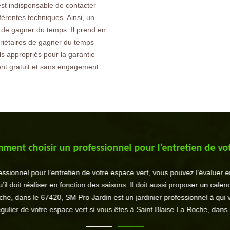
est indispensable de contacter
férentes techniques. Ainsi, un
e de gagner du temps. Il prend en
priétaires de gagner du temps
els appropriés pour la garantie
ment gratuit et sans engagement.
t choisir un professionnel pour l’entretien de votre 
nnel pour l’entretien de votre espace vert, vous pouvez l’évaluer en dis
 doit réaliser en fonction des saisons. Il doit aussi proposer un calendrier
 dans le 67420, SM Pro Jardin est un jardinier professionnel à qui vou
ier de votre espace vert si vous êtes à Saint Blaise La Roche, dans le 