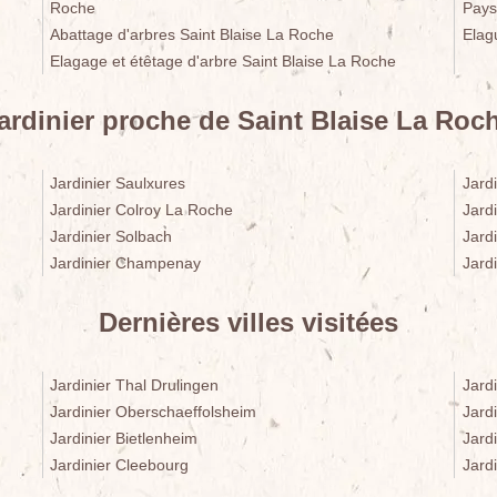
Roche
Pays
Abattage d'arbres Saint Blaise La Roche
Elag
Elagage et étêtage d'arbre Saint Blaise La Roche
ardinier proche de Saint Blaise La Roc
Jardinier Saulxures
Jardi
Jardinier Colroy La Roche
Jard
Jardinier Solbach
Jard
Jardinier Champenay
Jard
Dernières villes visitées
Jardinier Thal Drulingen
Jard
Jardinier Oberschaeffolsheim
Jard
Jardinier Bietlenheim
Jard
Jardinier Cleebourg
Jard