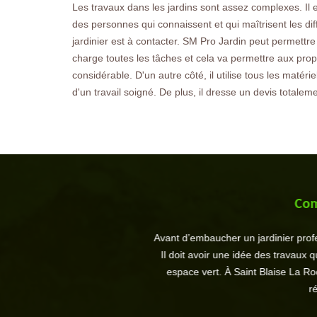
Les travaux dans les jardins sont assez complexes. Il 
des personnes qui connaissent et qui maîtrisent les dif
jardinier est à contacter. SM Pro Jardin peut permettr
charge toutes les tâches et cela va permettre aux pro
considérable. D'un autre côté, il utilise tous les matéri
d'un travail soigné. De plus, il dresse un devis totale
Commen
Avant d’embaucher un jardinier professio
Il doit avoir une idée des travaux qu’il
espace vert. À Saint Blaise La Roche,
régul