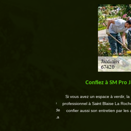
Saint Blaise La Roche,
Confiez à SM Pro Jar
Si vous avez un espace à verdir, la po
saisons et de l’état de votre
professionnel à Saint Blaise La Roche, da
ntinu pour que le jardin garde
confier aussi son entretien par les ar
périodiques. À Saint Blaise La