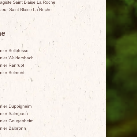
agiste Saint Blaise La Roche
ueur Saint Blaise La Roche
he
nier Bellefosse
inier Waldersbach
inier Ranrupt
inier Belmont
inier Duppigheim
inier Salmbach
inier Gougenheim
inier Balbronn