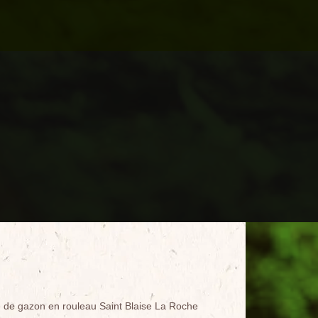
 de gazon en rouleau Saint Blaise La Roche