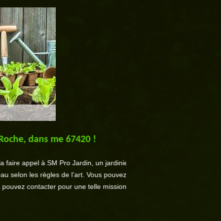
oche, dans me 67420 !
SM Pro Jardin, un jar
ire appel à SM Pro Jardin, un jardinier
Pour disposer d’un beau jard
selon les règles de l’art. Vous pouvez lui
jardin. Vous devez tondre vot
ouvez contacter pour une telle mission.
un bel attrait. Vous pourrez 