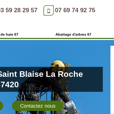
03 59 28 29 57
07 69 74 92 75
e de haie 67
Abattage d'arbres 67
 Saint Blaise La Roche
67420
Contactez nous