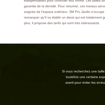
indispensables pour contrôler leur forme. Les tailles s
garantie de la densité. Pour résumer, ces travaux serv
soignée de l'espace extérieur. SM Pro Jardin s'occupe d
remarquer qu'il va établir un devis qui est totalement
plus, il propose des tarifs qui sont très intéressants.
Si vous recherchez une taille de haie bie
toutefois une certaine expérience pour 
averti pour éviter les erreurs de taill