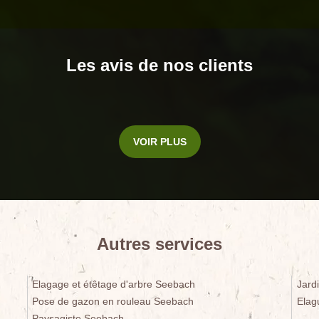
Les avis de nos clients
VOIR PLUS
Autres services
Elagage et étêtage d'arbre Seebach
Jard
Pose de gazon en rouleau Seebach
Elag
Paysagiste Seebach