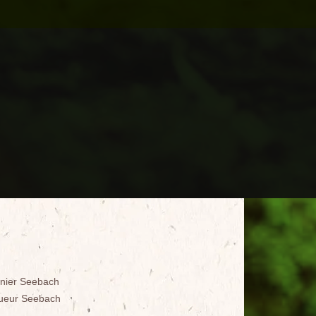
inier Seebach
ueur Seebach