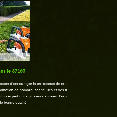
7160
C
encourager la croissance de nouvelles
SM Pro Jardin est un jardi
 de nombreuses feuilles et des fleurs. Les
domaine et que vous envisage
ert qui a plusieurs années d'expérience et
votre haie pour lui donner une 
ualité.