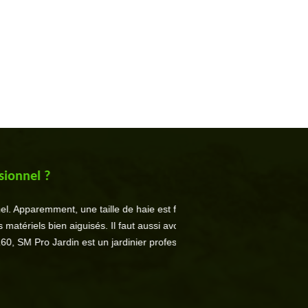
?
nt, une taille de haie est facile. Il faut
Le taillage d’un arbre vise d’
ien aiguisés. Il faut aussi avoir un œil
Il faut aussi enlever les boi
 Jardin est un jardinier professionnel à
adopter l’approche pour que 