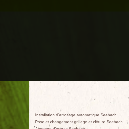
Installation d'arrosage automatique Seebach
Pose et changement grillage et clôture Seebach
Abattage d'arbres Seebach