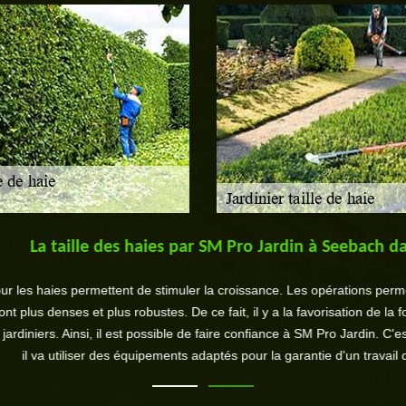
taille des haies par SM Pro Jardin à Seebach dans le 6
ies permettent de stimuler la croissance. Les opérations permettent d'
nses et plus robustes. De ce fait, il y a la favorisation de la formation
s. Ainsi, il est possible de faire confiance à SM Pro Jardin. C'est un exp
utiliser des équipements adaptés pour la garantie d'un travail de bonne q