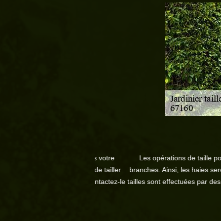
0.
La 
posez d’une haie dans votre
Les opérations de taille pour les ha
, il est de mesure de tailler
branches. Ainsi, les haies seront plus de
s son intervention. Contactez-le
tailles sont effectuées par des jardinier
il va 