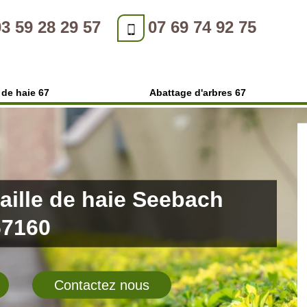
03 59 28 29 57
07 69 74 92 75
e de haie 67
Abattage d'arbres 67
taille de haie Seebach
67160
Contactez nous