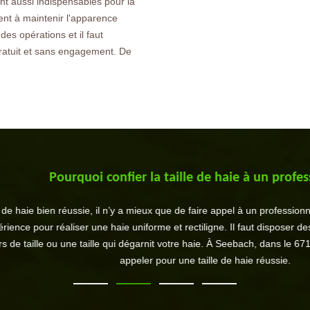
ont aussi indispensables pour la
ent à maintenir l'apparence
es opérations et il faut
 gratuit et sans engagement. De
Pourquoi confier la taille de haie à un professionnel 
n réussie, il n’y a mieux que de faire appel à un professionnel. Apparemme
réaliser une haie uniforme et rectiligne. Il faut disposer des matériels b
e ou une taille qui dégarnit votre haie. À Seebach, dans le 67160, SM Pro
appeler pour une taille de haie réussie.