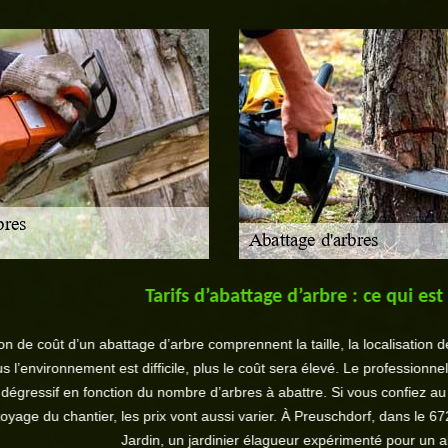
Tarifs d’abattage d’arbre : ce qui est à retenir.
battage d’arbre comprennent la taille, la localisation de l’arbre. L’envi
 est difficile, plus le coût sera élevé. Le professionnel peut recourir à
nction du nombre d’arbres à abattre. Si vous confiez au professionnel d’
 les prix vont aussi varier. À Preuschdorf, dans le 67250, les propriét
Jardin, un jardinier élagueur expérimenté pour un abattage d’arbre.