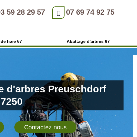
03 59 28 29 57
07 69 74 92 75
e de haie 67
Abattage d'arbres 67
e d'arbres Preuschdorf
67250
Contactez nous