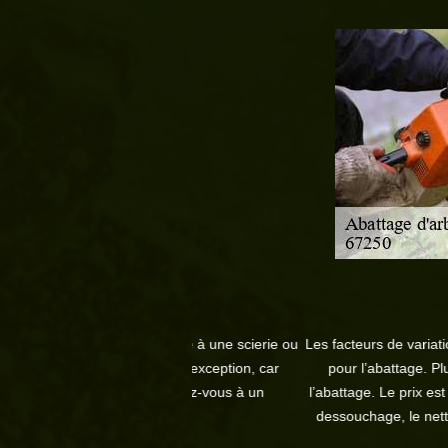
a être destiné à une scierie ou
Les facteurs de variation de coût d’un a
toutefois une exception, car
pour l’abattage. Plus l’environnement
battre, adressez-vous à un
l’abattage. Le prix est dégressif en fo
ter.
dessouchage, le nettoyage du chantier,