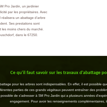
M Pro Jardin, un jardinier
icité par les propriétaires. Avec
 réalisera un abattage d’arbre
ident. Ses prestations sont
ont les moins chers du marché.
euschdorf, dans le 67250.
ut savoir sur les travaux d'abattage pour les arbres à
s sont indispensables. En effet, il est possible que ces interventions pu
 ces grands végétaux peuvent entraîner des problèmes assez importants p
ser à SM Pro Jardin qui a plusieurs années d'expérience en la matière. Il 
ur avoir les renseignements complémentaires, il suffit de le téléphon