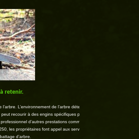
ronnement de l’arbre détermine l’approche
Si vous êtes obligé d’abattre 
 des engins spécifiques pour sécuriser
être utilisé pour bois de c
autres prestations comme le débitage, le
l’exploitation est diffic
aires font appel aux services de SM Pro
pro