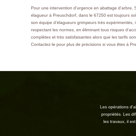
Pour une intervention d’urgence en abattage d’arbre, S
élagueur à Preuschdorf, dans le 67250 est toujours soll
son équipe d’élagueurs grimpeurs très expérimentés, il
respectant les normes, en éliminant tous risques d’acc
complètes et très satisfaisantes alors que les tarifs s
Contactez-le pour plus de précisions si vous êtes à Pr
Ce qu'il fa
Les opérations d'abattage pour les arbre
propriétés. Les différentes parties de
les travaux, il est possible de s'adres
engagement. Po