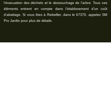
l’évacuation des déchets et le dessouchage de l’arbre. Tous ces
éléments entrent en compte dans l’établissement d’un coût
d’abattage. Si vous êtes à Reitwiller, dans le 67370, appelez SM
Pro Jardin pour plus de détails.