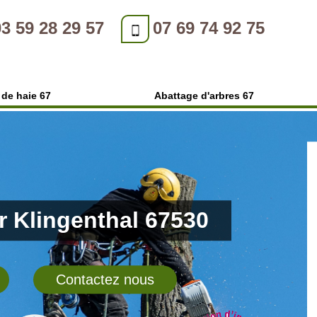
03 59 28 29 57
07 69 74 92 75
e de haie 67
Abattage d'arbres 67
er Klingenthal 67530
Contactez nous