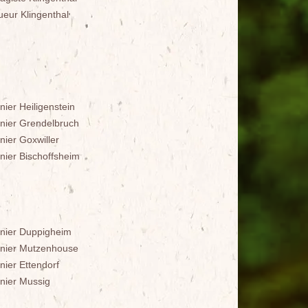
ueur Klingenthal
nier Heiligenstein
inier Grendelbruch
nier Goxwiller
inier Bischoffsheim
inier Duppigheim
inier Mutzenhouse
nier Ettendorf
inier Mussig