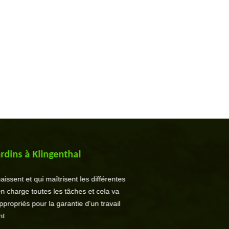
rdins à Klingenthal
ssent et qui maîtrisent les différentes
n charge toutes les tâches et cela va
propriés pour la garantie d'un travail
t.