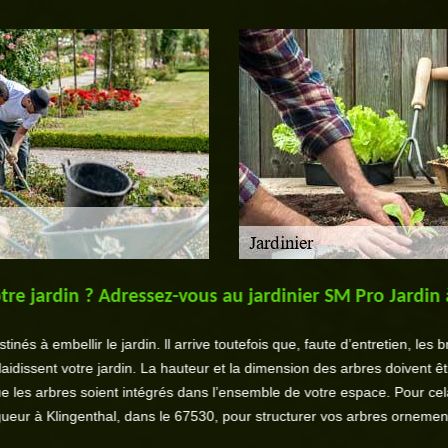
re jardin ? Adressez-vous au jardinier SM Pro Jardin 
nés à embellir le jardin. ll arrive toutefois que, faute d’entretien, les 
laidissent votre jardin. La hauteur et la dimension des arbres doivent êt
e les arbres soient intégrés dans l’ensemble de votre espace. Pour ce
ueur à Klingenthal, dans le 67530, pour structurer vos arbres ornemen