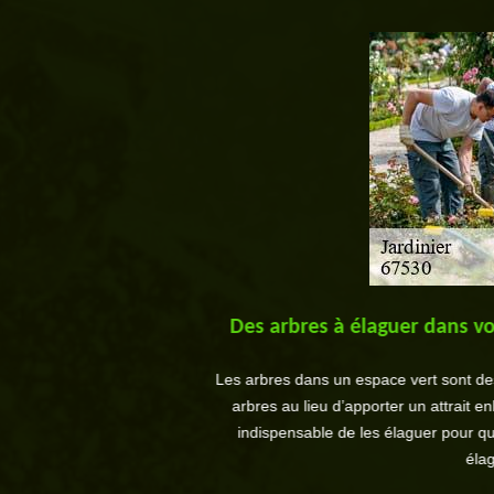
al, dans le 67530.
Des arbres à élaguer dans vot
e équipe polyvalente qui est
Les arbres dans un espace vert sont desti
ouvez lui faire confiance. Des
arbres au lieu d’apporter un attrait en
r d’autres travaux comme une
indispensable de les élaguer pour qu
 le 67530.
élag