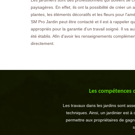
Les jardiniers sont des professionnels qui doivent se 
paysagères. En effet, ils ont la possibilité de créer 
plantes, les éléments décoratifs et les fleurs pour l'amé
SM Pro Jardin peut être contacté et il est à rappeler qu
appropriés pour la garantie d'un travail soigné. Il va au
été établis. Afin d'avoir les renseignements complémenta
directement.
Les compétences de
Les travaux dans les jardins sont asse
techniques. Ainsi, un jardinier est 
permettre aux propriétaires de gagner
s