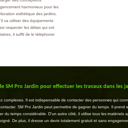
charger des conceptions
un agencement harmonieux pour les
lioration esthétique des jardins.
'il va utiliser des équipements
ssi respecter les délais qui ont
ires, il suffit de le téléphoner
 SM Pro Jardin pour effectuer les travaux dans les ja
z complexes. Il est indispensable de contacter des personnes qui connai
à contacter. SM Pro Jardin peut permettre de gagner du temps. Il prend e
 du temps considérable. D'un autre côté, il utilise tous les matériels ap
oigné. De plus, il dresse un devis totalement gratuit et sans engagemen