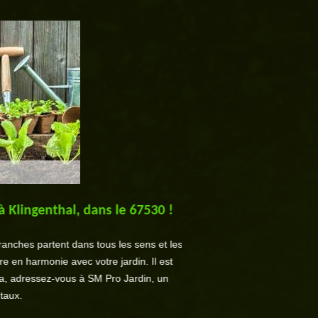
à Klingenthal, dans le 67530 !
Taille de haie : 
branches partent dans tous les sens et les
Pour tous travaux de jardin
re en harmonie avec votre jardin. Il est
mesure de réaliser les travau
la, adressez-vous à SM Pro Jardin, un
élagueurs très qualifiés so
taux.
tonte de 